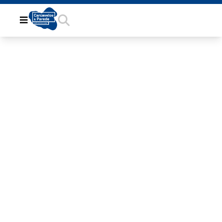
7974A95A-
F2C4-4B12-
B196-
78FB5DE12418