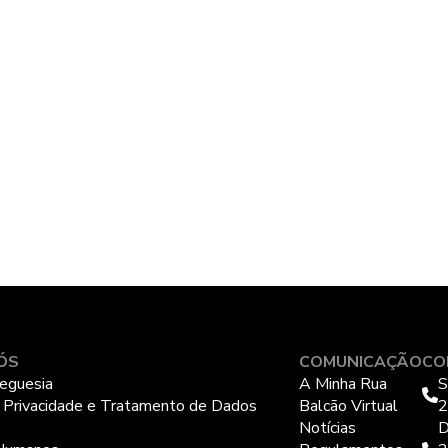
ÓS
COMUNICAÇÃO
CO
eguesia
A Minha Rua
S
e Privacidade e Tratamento de Dados
Balcão Virtual
2
Notícias
D