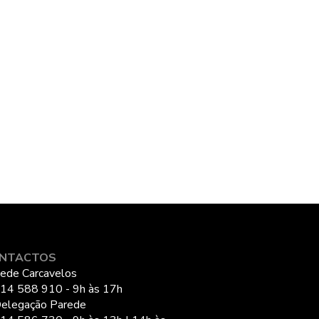
NTACTOS
ede Carcavelos
14 588 910 - 9h às 17h
elegação Parede