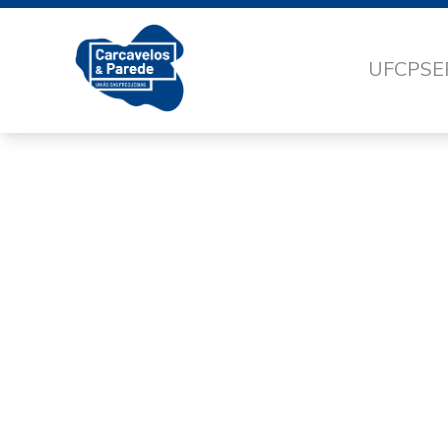
UFCP
SE
4C5792B9-51