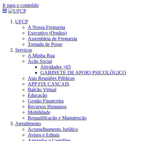
Ir para o conteúdo
UFCP
A Nossa Freguesia
Executivo (Orgãos)
Assembleia de Freguesia
Tomada de Posse
Serviços
A Minha Rua
Ação Social
Atividades +65
GABINETE DE APOIO PSICOLÓGICO
Atas Reuniões Públicas
APP FIX CASCAIS
Balcão Virtual
Educação
Gestão Financeira
Recursos Humanos
Mobilidade
Requalificação e Manutenção
Atendimento
Aconselhamento Jurídico
Avisos e Editais
Atestados e Certidões