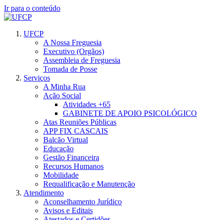
Ir para o conteúdo
UFCP
A Nossa Freguesia
Executivo (Orgãos)
Assembleia de Freguesia
Tomada de Posse
Serviços
A Minha Rua
Ação Social
Atividades +65
GABINETE DE APOIO PSICOLÓGICO
Atas Reuniões Públicas
APP FIX CASCAIS
Balcão Virtual
Educação
Gestão Financeira
Recursos Humanos
Mobilidade
Requalificação e Manutenção
Atendimento
Aconselhamento Jurídico
Avisos e Editais
Atestados e Certidões