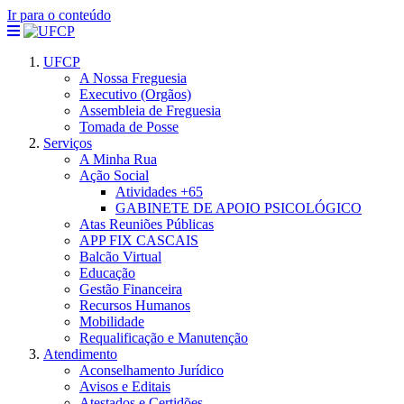
Ir para o conteúdo
UFCP
A Nossa Freguesia
Executivo (Orgãos)
Assembleia de Freguesia
Tomada de Posse
Serviços
A Minha Rua
Ação Social
Atividades +65
GABINETE DE APOIO PSICOLÓGICO
Atas Reuniões Públicas
APP FIX CASCAIS
Balcão Virtual
Educação
Gestão Financeira
Recursos Humanos
Mobilidade
Requalificação e Manutenção
Atendimento
Aconselhamento Jurídico
Avisos e Editais
Atestados e Certidões