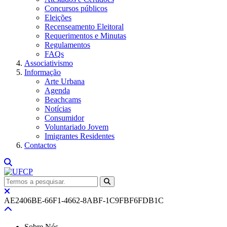
Concursos públicos
Eleições
Recenseamento Eleitoral
Requerimentos e Minutas
Regulamentos
FAQs
Associativismo
Informação
Arte Urbana
Agenda
Beachcams
Notícias
Consumidor
Voluntariado Jovem
Imigrantes Residentes
Contactos
AE2406BE-66F1-4662-8ABF-1C9FBF6FDB1C
Sobre Nós