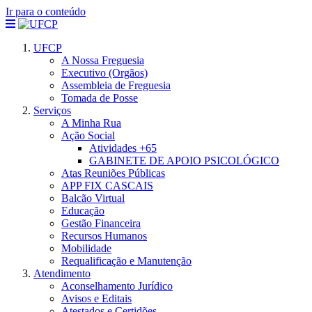
Ir para o conteúdo
UFCP
A Nossa Freguesia
Executivo (Orgãos)
Assembleia de Freguesia
Tomada de Posse
Serviços
A Minha Rua
Ação Social
Atividades +65
GABINETE DE APOIO PSICOLÓGICO
Atas Reuniões Públicas
APP FIX CASCAIS
Balcão Virtual
Educação
Gestão Financeira
Recursos Humanos
Mobilidade
Requalificação e Manutenção
Atendimento
Aconselhamento Jurídico
Avisos e Editais
Atestados e Certidões