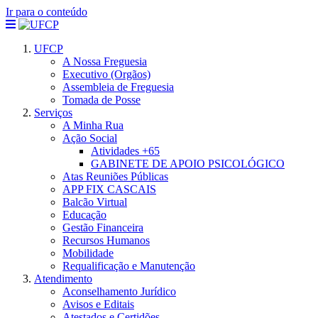
Ir para o conteúdo
UFCP
A Nossa Freguesia
Executivo (Orgãos)
Assembleia de Freguesia
Tomada de Posse
Serviços
A Minha Rua
Ação Social
Atividades +65
GABINETE DE APOIO PSICOLÓGICO
Atas Reuniões Públicas
APP FIX CASCAIS
Balcão Virtual
Educação
Gestão Financeira
Recursos Humanos
Mobilidade
Requalificação e Manutenção
Atendimento
Aconselhamento Jurídico
Avisos e Editais
Atestados e Certidões