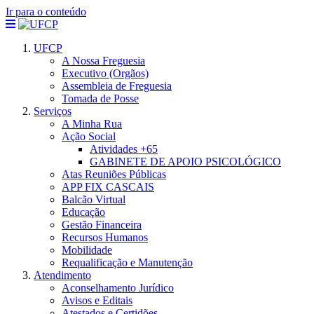
Ir para o conteúdo
UFCP
A Nossa Freguesia
Executivo (Orgãos)
Assembleia de Freguesia
Tomada de Posse
Serviços
A Minha Rua
Ação Social
Atividades +65
GABINETE DE APOIO PSICOLÓGICO
Atas Reuniões Públicas
APP FIX CASCAIS
Balcão Virtual
Educação
Gestão Financeira
Recursos Humanos
Mobilidade
Requalificação e Manutenção
Atendimento
Aconselhamento Jurídico
Avisos e Editais
Atestados e Certidões