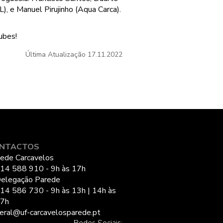
), e Manuel Pirujinho (Aqua Carca).
ubes!
Última Atualização
17.11.2022
NTACTOS
ede Carcavelos
14 588 910 - 9h às 17h
elegação Parede
14 586 730 - 9h às 13h | 14h às
7h
eral@uf-carcavelosparede.pt