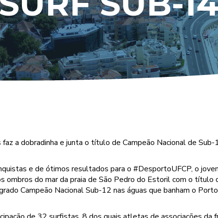
SURF SUB-1
 faz a dobradinha e junta o título de Campeão Nacional de Sub
quistas e de ótimos resultados para o #DesportoUFCP, o jovem
os ombros do mar da praia de São Pedro do Estoril com o títul
agrado Campeão Nacional Sub-12 nas águas que banham o Porto
cipação de 32 surfistas, 8 dos quais atletas de associações da f