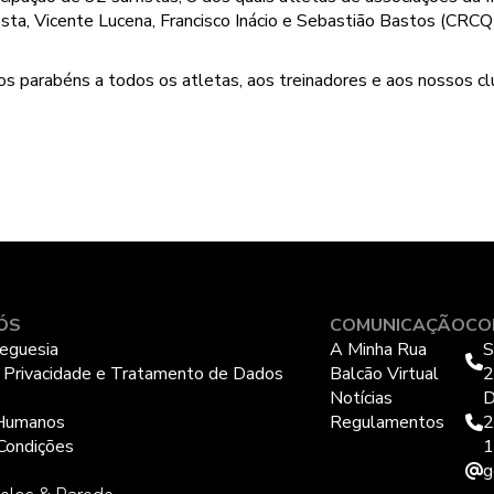
sta, Vicente Lucena, Francisco Inácio e Sebastião Bastos (CRCQL
os parabéns a todos os atletas, aos treinadores e aos nossos cl
ÓS
COMUNICAÇÃO
CO
eguesia
A Minha Rua
S
e Privacidade e Tratamento de Dados
Balcão Virtual
2
Notícias
D
Humanos
Regulamentos
2
Condições
1
g