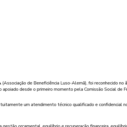
A
(Associação de Beneficiência Luso-Alemã), foi reconhecido no 
to apoiado desde o primeiro momento pela Comissão Social de F
tuitamente um atendimento técnico qualificado e confidencial no
a gestão orçamental, equilíbrio e recuperação financeira, equilíbri