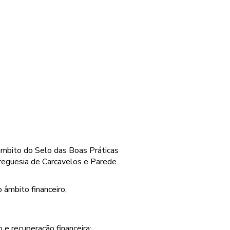
âmbito do Selo das Boas Práticas
reguesia de Carcavelos e Parede.
 âmbito financeiro,
o e recuperação financeira;