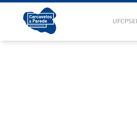
UFCP
SE
GABI
DA A