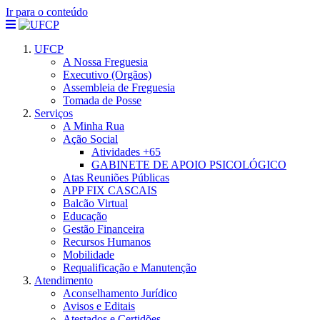
Ir para o conteúdo
UFCP
A Nossa Freguesia
Executivo (Orgãos)
Assembleia de Freguesia
Tomada de Posse
Serviços
A Minha Rua
Ação Social
Atividades +65
GABINETE DE APOIO PSICOLÓGICO
Atas Reuniões Públicas
APP FIX CASCAIS
Balcão Virtual
Educação
Gestão Financeira
Recursos Humanos
Mobilidade
Requalificação e Manutenção
Atendimento
Aconselhamento Jurídico
Avisos e Editais
Atestados e Certidões