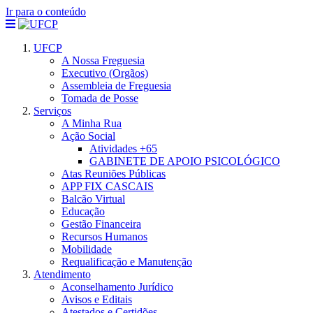
Ir para o conteúdo
UFCP
A Nossa Freguesia
Executivo (Orgãos)
Assembleia de Freguesia
Tomada de Posse
Serviços
A Minha Rua
Ação Social
Atividades +65
GABINETE DE APOIO PSICOLÓGICO
Atas Reuniões Públicas
APP FIX CASCAIS
Balcão Virtual
Educação
Gestão Financeira
Recursos Humanos
Mobilidade
Requalificação e Manutenção
Atendimento
Aconselhamento Jurídico
Avisos e Editais
Atestados e Certidões