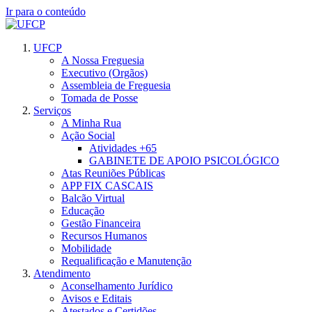
Ir para o conteúdo
UFCP
A Nossa Freguesia
Executivo (Orgãos)
Assembleia de Freguesia
Tomada de Posse
Serviços
A Minha Rua
Ação Social
Atividades +65
GABINETE DE APOIO PSICOLÓGICO
Atas Reuniões Públicas
APP FIX CASCAIS
Balcão Virtual
Educação
Gestão Financeira
Recursos Humanos
Mobilidade
Requalificação e Manutenção
Atendimento
Aconselhamento Jurídico
Avisos e Editais
Atestados e Certidões