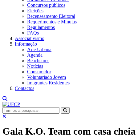
Concursos públicos
Eleições
Recenseamento Eleitoral
Requerimentos e Minutas
Regulamentos
FAQs
Associativismo
Informação
Arte Urbana
Agenda
Beachcams
Notícias
Consumidor
Voluntariado Jovem
Imigrantes Residentes
Contactos
Gala K.O. Team com casa cheia 