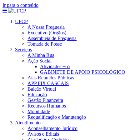
Ir para o conteúdo
UFCP
A Nossa Freguesia
Executivo (Orgãos)
Assembleia de Freguesia
Tomada de Posse
Serviços
A Minha Rua
Ação Social
Atividades +65
GABINETE DE APOIO PSICOLÓGICO
Atas Reuniões Públicas
APP FIX CASCAIS
Balcão Virtual
Educação
Gestão Financeira
Recursos Humanos
Mobilidade
Requalificação e Manutenção
Atendimento
Aconselhamento Jurídico
Avisos e Editais
Atestados e Certidões