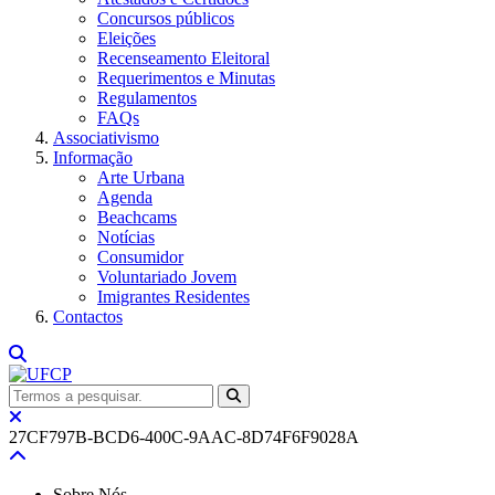
Concursos públicos
Eleições
Recenseamento Eleitoral
Requerimentos e Minutas
Regulamentos
FAQs
Associativismo
Informação
Arte Urbana
Agenda
Beachcams
Notícias
Consumidor
Voluntariado Jovem
Imigrantes Residentes
Contactos
27CF797B-BCD6-400C-9AAC-8D74F6F9028A
Sobre Nós