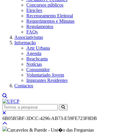
Concursos públicos
Eleições
Recenseamento Eleitoral
Requerimentos e Minutas
Regulamentos
FAQs
Associativismo
Informação
Arte Urbana
Agenda
Beachcams
Notícias
Consumidor
Voluntariado Jovem
Imigrantes Residentes
Contactos
6B05B5BF-3DCC-4296-AB73-E59FE723F8DB