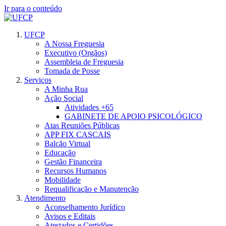
Ir para o conteúdo
UFCP
A Nossa Freguesia
Executivo (Orgãos)
Assembleia de Freguesia
Tomada de Posse
Serviços
A Minha Rua
Ação Social
Atividades +65
GABINETE DE APOIO PSICOLÓGICO
Atas Reuniões Públicas
APP FIX CASCAIS
Balcão Virtual
Educação
Gestão Financeira
Recursos Humanos
Mobilidade
Requalificação e Manutenção
Atendimento
Aconselhamento Jurídico
Avisos e Editais
Atestados e Certidões