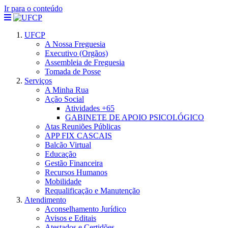
Ir para o conteúdo
UFCP
A Nossa Freguesia
Executivo (Orgãos)
Assembleia de Freguesia
Tomada de Posse
Serviços
A Minha Rua
Ação Social
Atividades +65
GABINETE DE APOIO PSICOLÓGICO
Atas Reuniões Públicas
APP FIX CASCAIS
Balcão Virtual
Educação
Gestão Financeira
Recursos Humanos
Mobilidade
Requalificação e Manutenção
Atendimento
Aconselhamento Jurídico
Avisos e Editais
Atestados e Certidões