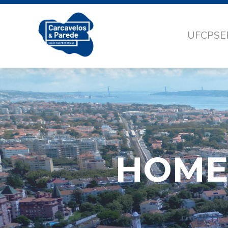
UFCP
SE
HOME