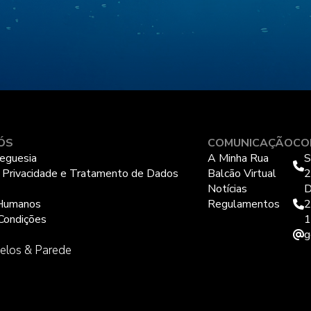
ÓS
COMUNICAÇÃO
CO
eguesia
A Minha Rua
S
e Privacidade e Tratamento de Dados
Balcão Virtual
2
Notícias
D
Humanos
Regulamentos
2
Condições
1
g
elos & Parede