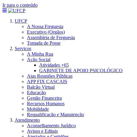
Ir para o conteúdo
UFCP
A Nossa Freguesia
Executivo (Orgãos)
Assembleia de Freguesia
Tomada de Posse
Serviços
A Minha Rua
Ação Social
Atividades +65
GABINETE DE APOIO PSICOLÓGICO
Atas Reuniões Públicas
APP FIX CASCAIS
Balcão Virtual
Educação
Gestão Financeira
Recursos Humanos
Mobilidade
Requalificação e Manutenção
Atendimento
Aconselhamento Jurídico
Avisos e Editais
Atestados e Certidões