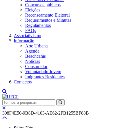
Concursos públicos
Eleições
Recenseamento Eleitoral
Requerimentos e Minutas
Regulamentos
FAQs
Associativismo
Informação
Arte Urbana
Agenda
Beachcams
Notícias
Consumidor
Voluntariado Jovem
Imigrantes Residentes
Contactos
308F4E50-9B8D-4103-AE62-2FB1255BF88B
Sobre Nós