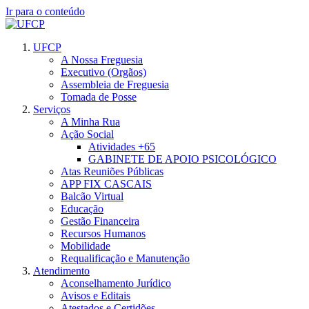
Ir para o conteúdo
UFCP
A Nossa Freguesia
Executivo (Orgãos)
Assembleia de Freguesia
Tomada de Posse
Serviços
A Minha Rua
Ação Social
Atividades +65
GABINETE DE APOIO PSICOLÓGICO
Atas Reuniões Públicas
APP FIX CASCAIS
Balcão Virtual
Educação
Gestão Financeira
Recursos Humanos
Mobilidade
Requalificação e Manutenção
Atendimento
Aconselhamento Jurídico
Avisos e Editais
Atestados e Certidões