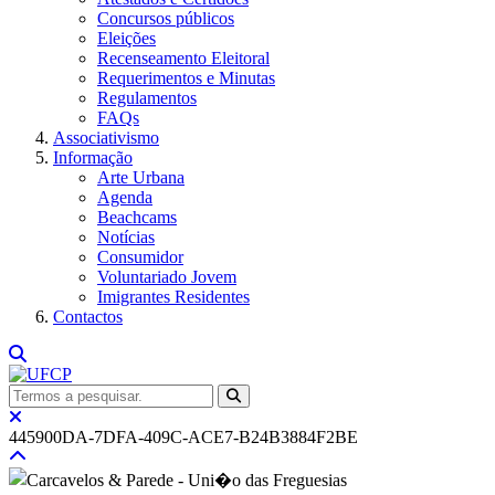
Concursos públicos
Eleições
Recenseamento Eleitoral
Requerimentos e Minutas
Regulamentos
FAQs
Associativismo
Informação
Arte Urbana
Agenda
Beachcams
Notícias
Consumidor
Voluntariado Jovem
Imigrantes Residentes
Contactos
445900DA-7DFA-409C-ACE7-B24B3884F2BE