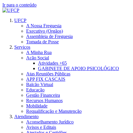
Ir para o conteúdo
UFCP
A Nossa Freguesia
Executivo (Orgãos)
Assembleia de Freguesia
Tomada de Posse
Serviços
A Minha Rua
Ação Social
Atividades +65
GABINETE DE APOIO PSICOLÓGICO
Atas Reuniões Públicas
APP FIX CASCAIS
Balcão Virtual
Educação
Gestão Financeira
Recursos Humanos
Mobilidade
Requalificação e Manutenção
Atendimento
Aconselhamento Jurídico
Avisos e Editais
Atestados e Certidões