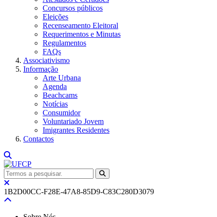
Concursos públicos
Eleições
Recenseamento Eleitoral
Requerimentos e Minutas
Regulamentos
FAQs
Associativismo
Informação
Arte Urbana
Agenda
Beachcams
Notícias
Consumidor
Voluntariado Jovem
Imigrantes Residentes
Contactos
1B2D00CC-F28E-47A8-85D9-C83C280D3079
Sobre Nós