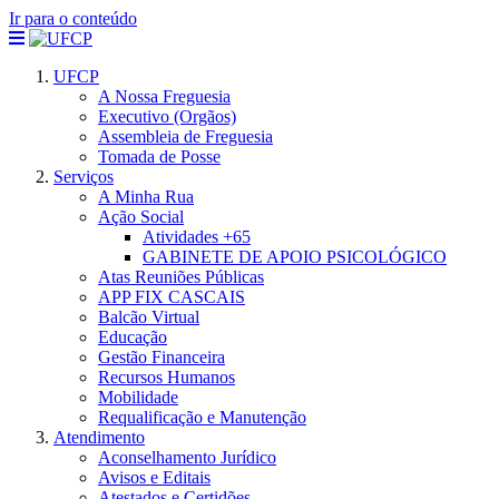
Ir para o conteúdo
UFCP
A Nossa Freguesia
Executivo (Orgãos)
Assembleia de Freguesia
Tomada de Posse
Serviços
A Minha Rua
Ação Social
Atividades +65
GABINETE DE APOIO PSICOLÓGICO
Atas Reuniões Públicas
APP FIX CASCAIS
Balcão Virtual
Educação
Gestão Financeira
Recursos Humanos
Mobilidade
Requalificação e Manutenção
Atendimento
Aconselhamento Jurídico
Avisos e Editais
Atestados e Certidões