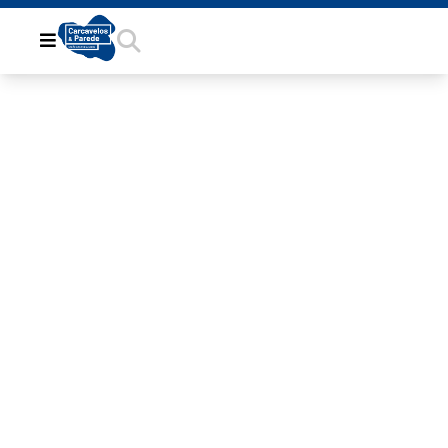
6253FF0F-
7358-44B6-
8F78-
8185CCE7F3C1