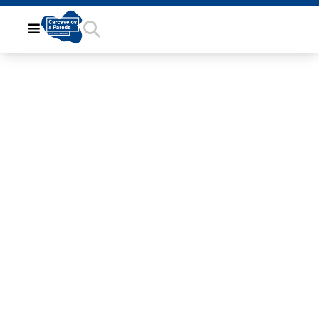
CD866A22-
09FE-4258-
891F-
279E4923054F