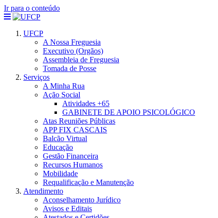
Ir para o conteúdo
UFCP
A Nossa Freguesia
Executivo (Orgãos)
Assembleia de Freguesia
Tomada de Posse
Serviços
A Minha Rua
Ação Social
Atividades +65
GABINETE DE APOIO PSICOLÓGICO
Atas Reuniões Públicas
APP FIX CASCAIS
Balcão Virtual
Educação
Gestão Financeira
Recursos Humanos
Mobilidade
Requalificação e Manutenção
Atendimento
Aconselhamento Jurídico
Avisos e Editais
Atestados e Certidões