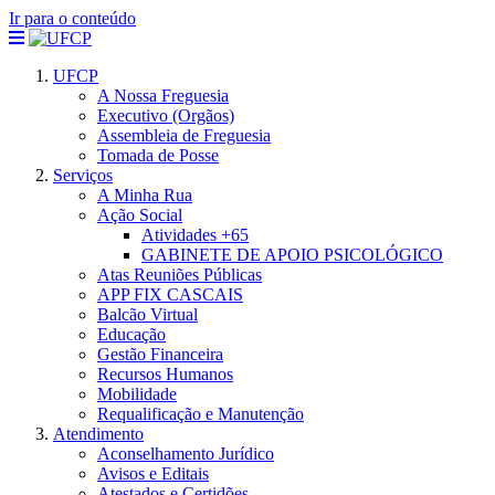
Ir para o conteúdo
UFCP
A Nossa Freguesia
Executivo (Orgãos)
Assembleia de Freguesia
Tomada de Posse
Serviços
A Minha Rua
Ação Social
Atividades +65
GABINETE DE APOIO PSICOLÓGICO
Atas Reuniões Públicas
APP FIX CASCAIS
Balcão Virtual
Educação
Gestão Financeira
Recursos Humanos
Mobilidade
Requalificação e Manutenção
Atendimento
Aconselhamento Jurídico
Avisos e Editais
Atestados e Certidões