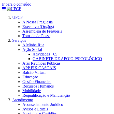
Ir para o conteúdo
UFCP
A Nossa Freguesia
Executivo (Orgãos)
Assembleia de Freguesia
Tomada de Posse
Serviços
A Minha Rua
Ação Social
Atividades +65
GABINETE DE APOIO PSICOLÓGICO
Atas Reuniões Públicas
APP FIX CASCAIS
Balcão Virtual
Educação
Gestão Financeira
Recursos Humanos
Mobilidade
Requalificação e Manutenção
Atendimento
Aconselhamento Jurídico
Avisos e Editais
Atestados e Certidões