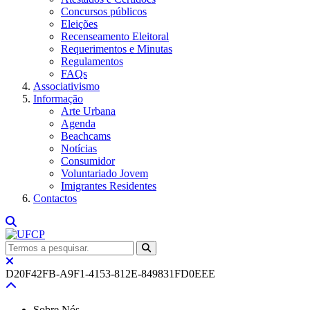
Concursos públicos
Eleições
Recenseamento Eleitoral
Requerimentos e Minutas
Regulamentos
FAQs
Associativismo
Informação
Arte Urbana
Agenda
Beachcams
Notícias
Consumidor
Voluntariado Jovem
Imigrantes Residentes
Contactos
D20F42FB-A9F1-4153-812E-849831FD0EEE
Sobre Nós