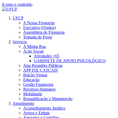
Ir para o conteúdo
UFCP
A Nossa Freguesia
Executivo (Orgãos)
Assembleia de Freguesia
Tomada de Posse
Serviços
A Minha Rua
Ação Social
Atividades +65
GABINETE DE APOIO PSICOLÓGICO
Atas Reuniões Públicas
APP FIX CASCAIS
Balcão Virtual
Educação
Gestão Financeira
Recursos Humanos
Mobilidade
Requalificação e Manutenção
Atendimento
Aconselhamento Jurídico
Avisos e Editais
Atestados e Certidões