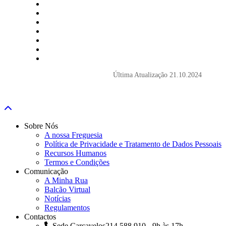
Última Atualização
21.10.2024
Sobre Nós
A nossa Freguesia
Política de Privacidade e Tratamento de Dados Pessoais
Recursos Humanos
Termos e Condições
Comunicação
A Minha Rua
Balcão Virtual
Notícias
Regulamentos
Contactos
Sede Carcavelos
214 588 910 - 9h às 17h