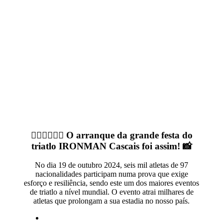
IRONMAN CASCAIS
2024
🏃‍♂️🚴‍♀️🏊‍♀️ O arranque da grande festa do
triatlo IRONMAN Cascais foi assim! 📸
No dia 19 de outubro 2024, seis mil atletas de 97
nacionalidades participam numa prova que exige
esforço e resiliência, sendo este um dos maiores eventos
de triatlo a nível mundial. O evento atrai milhares de
atletas que prolongam a sua estadia no nosso país.