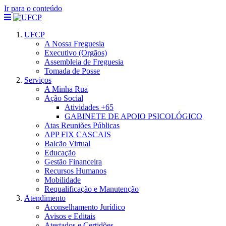
Ir para o conteúdo
UFCP
A Nossa Freguesia
Executivo (Orgãos)
Assembleia de Freguesia
Tomada de Posse
Serviços
A Minha Rua
Ação Social
Atividades +65
GABINETE DE APOIO PSICOLÓGICO
Atas Reuniões Públicas
APP FIX CASCAIS
Balcão Virtual
Educação
Gestão Financeira
Recursos Humanos
Mobilidade
Requalificação e Manutenção
Atendimento
Aconselhamento Jurídico
Avisos e Editais
Atestados e Certidões