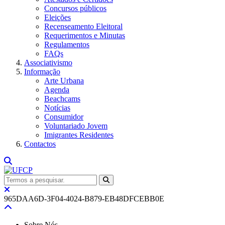
Concursos públicos
Eleições
Recenseamento Eleitoral
Requerimentos e Minutas
Regulamentos
FAQs
Associativismo
Informação
Arte Urbana
Agenda
Beachcams
Notícias
Consumidor
Voluntariado Jovem
Imigrantes Residentes
Contactos
965DAA6D-3F04-4024-B879-EB48DFCEBB0E
Sobre Nós