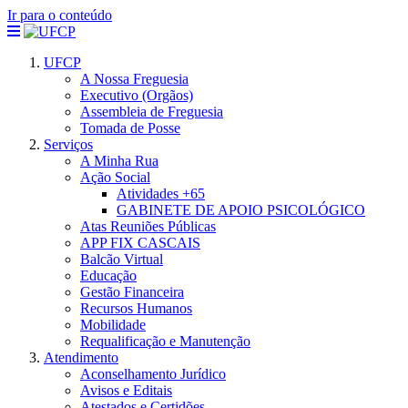
Ir para o conteúdo
UFCP
A Nossa Freguesia
Executivo (Orgãos)
Assembleia de Freguesia
Tomada de Posse
Serviços
A Minha Rua
Ação Social
Atividades +65
GABINETE DE APOIO PSICOLÓGICO
Atas Reuniões Públicas
APP FIX CASCAIS
Balcão Virtual
Educação
Gestão Financeira
Recursos Humanos
Mobilidade
Requalificação e Manutenção
Atendimento
Aconselhamento Jurídico
Avisos e Editais
Atestados e Certidões