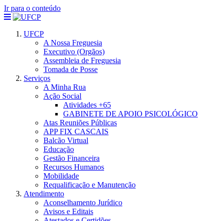
Ir para o conteúdo
UFCP
A Nossa Freguesia
Executivo (Orgãos)
Assembleia de Freguesia
Tomada de Posse
Serviços
A Minha Rua
Ação Social
Atividades +65
GABINETE DE APOIO PSICOLÓGICO
Atas Reuniões Públicas
APP FIX CASCAIS
Balcão Virtual
Educação
Gestão Financeira
Recursos Humanos
Mobilidade
Requalificação e Manutenção
Atendimento
Aconselhamento Jurídico
Avisos e Editais
Atestados e Certidões