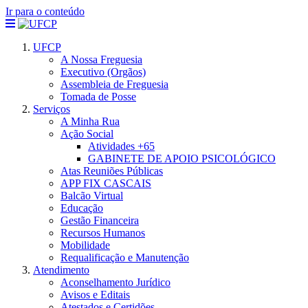
Ir para o conteúdo
UFCP
A Nossa Freguesia
Executivo (Orgãos)
Assembleia de Freguesia
Tomada de Posse
Serviços
A Minha Rua
Ação Social
Atividades +65
GABINETE DE APOIO PSICOLÓGICO
Atas Reuniões Públicas
APP FIX CASCAIS
Balcão Virtual
Educação
Gestão Financeira
Recursos Humanos
Mobilidade
Requalificação e Manutenção
Atendimento
Aconselhamento Jurídico
Avisos e Editais
Atestados e Certidões