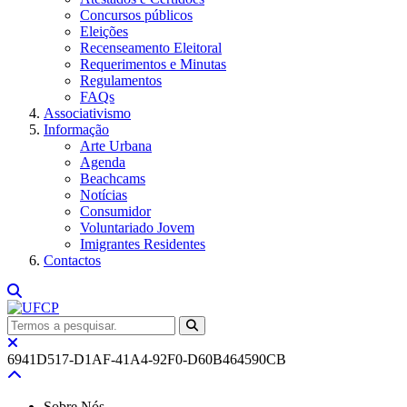
Concursos públicos
Eleições
Recenseamento Eleitoral
Requerimentos e Minutas
Regulamentos
FAQs
Associativismo
Informação
Arte Urbana
Agenda
Beachcams
Notícias
Consumidor
Voluntariado Jovem
Imigrantes Residentes
Contactos
6941D517-D1AF-41A4-92F0-D60B464590CB
Sobre Nós