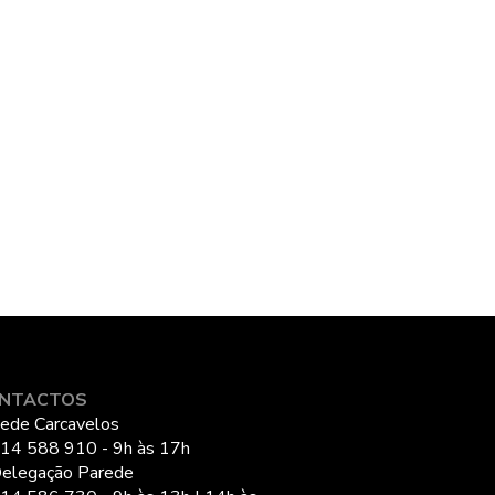
NTACTOS
ede Carcavelos
14 588 910 - 9h às 17h
elegação Parede