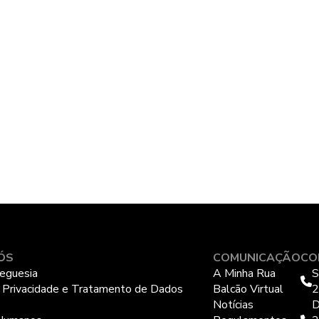
ÓS
COMUNICAÇÃO
CO
eguesia
A Minha Rua
S
e Privacidade e Tratamento de Dados
Balcão Virtual
2
Notícias
D