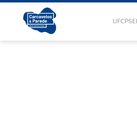
UFCP
SE
263E1ABD-8B