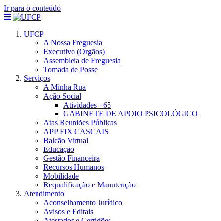
Ir para o conteúdo
UFCP
A Nossa Freguesia
Executivo (Orgãos)
Assembleia de Freguesia
Tomada de Posse
Serviços
A Minha Rua
Ação Social
Atividades +65
GABINETE DE APOIO PSICOLÓGICO
Atas Reuniões Públicas
APP FIX CASCAIS
Balcão Virtual
Educação
Gestão Financeira
Recursos Humanos
Mobilidade
Requalificação e Manutenção
Atendimento
Aconselhamento Jurídico
Avisos e Editais
Atestados e Certidões