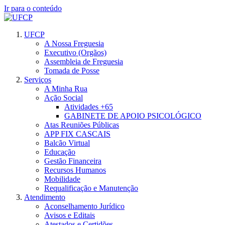
Ir para o conteúdo
UFCP
A Nossa Freguesia
Executivo (Orgãos)
Assembleia de Freguesia
Tomada de Posse
Serviços
A Minha Rua
Ação Social
Atividades +65
GABINETE DE APOIO PSICOLÓGICO
Atas Reuniões Públicas
APP FIX CASCAIS
Balcão Virtual
Educação
Gestão Financeira
Recursos Humanos
Mobilidade
Requalificação e Manutenção
Atendimento
Aconselhamento Jurídico
Avisos e Editais
Atestados e Certidões