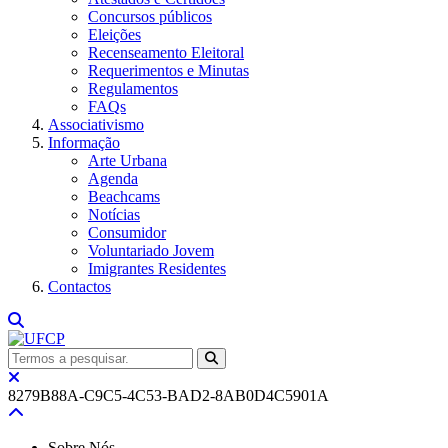
Concursos públicos
Eleições
Recenseamento Eleitoral
Requerimentos e Minutas
Regulamentos
FAQs
Associativismo
Informação
Arte Urbana
Agenda
Beachcams
Notícias
Consumidor
Voluntariado Jovem
Imigrantes Residentes
Contactos
8279B88A-C9C5-4C53-BAD2-8AB0D4C5901A
Sobre Nós