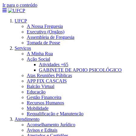
Ir para o conteúdo
UFCP
A Nossa Freguesia
Executivo (Orgãos)
Assembleia de Freguesia
Tomada de Posse
Serviços
A Minha Rua
Ação Social
Atividades +65
GABINETE DE APOIO PSICOLÓGICO
Atas Reuniões Públicas
APP FIX CASCAIS
Balcão Virtual
Educação
Gestão Financeira
Recursos Humanos
Mobilidade
Requalificação e Manutenção
Atendimento
Aconselhamento Jurídico
Avisos e Editais
Atestados e Certidões