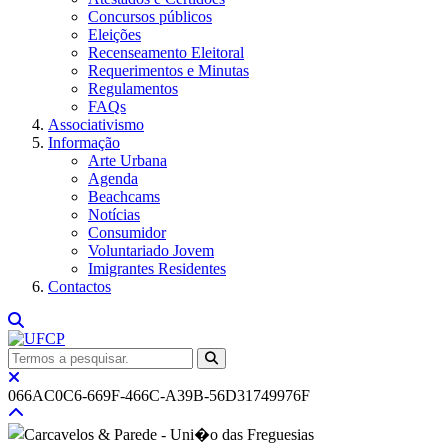
Concursos públicos
Eleições
Recenseamento Eleitoral
Requerimentos e Minutas
Regulamentos
FAQs
Associativismo
Informação
Arte Urbana
Agenda
Beachcams
Notícias
Consumidor
Voluntariado Jovem
Imigrantes Residentes
Contactos
066AC0C6-669F-466C-A39B-56D31749976F