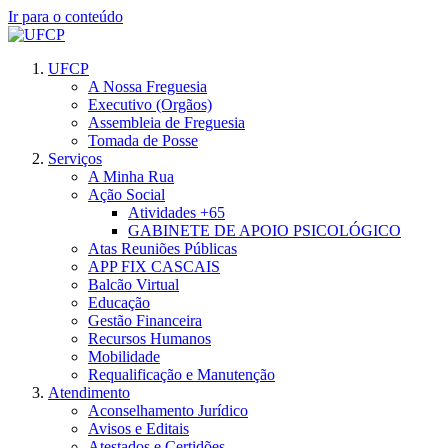
Ir para o conteúdo
UFCP
A Nossa Freguesia
Executivo (Orgãos)
Assembleia de Freguesia
Tomada de Posse
Serviços
A Minha Rua
Ação Social
Atividades +65
GABINETE DE APOIO PSICOLÓGICO
Atas Reuniões Públicas
APP FIX CASCAIS
Balcão Virtual
Educação
Gestão Financeira
Recursos Humanos
Mobilidade
Requalificação e Manutenção
Atendimento
Aconselhamento Jurídico
Avisos e Editais
Atestados e Certidões