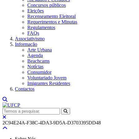
Concursos públicos
Eleições
Recenseamento Eleitoral
Requerimentos e Minutas
Regulamentos
FAQs
Associativismo
Informação
Arte Urbana
Agenda
Beachcams
Notícias
Consumidor
Voluntariado Jovem
Imigrantes Residentes
Contactos
2C94E24A-F38C-4DA3-9D5A-D3703395DD48
Sobre Nós