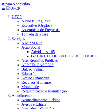
Ir para o conteúdo
UFCP
A Nossa Freguesia
Executivo (Orgãos)
Assembleia de Freguesia
Tomada de Posse
Serviços
A Minha Rua
Ação Social
Atividades +65
GABINETE DE APOIO PSICOLÓGICO
Atas Reuniões Públicas
APP FIX CASCAIS
Balcão Virtual
Educação
Gestão Financeira
Recursos Humanos
Mobilidade
Requalificação e Manutenção
Atendimento
Aconselhamento Jurídico
Avisos e Editais
Atestados e Certidões