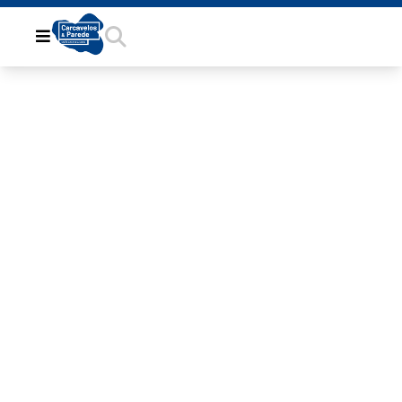
EF9CE345-
880A-4EE0-
AB4A-
9DDF33F4EEFC