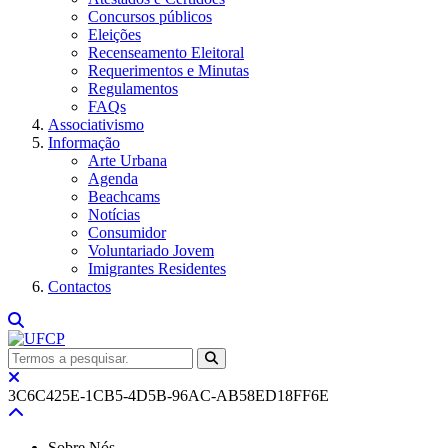
Concursos públicos
Eleições
Recenseamento Eleitoral
Requerimentos e Minutas
Regulamentos
FAQs
Associativismo
Informação
Arte Urbana
Agenda
Beachcams
Notícias
Consumidor
Voluntariado Jovem
Imigrantes Residentes
Contactos
3C6C425E-1CB5-4D5B-96AC-AB58ED18FF6E
Sobre Nós