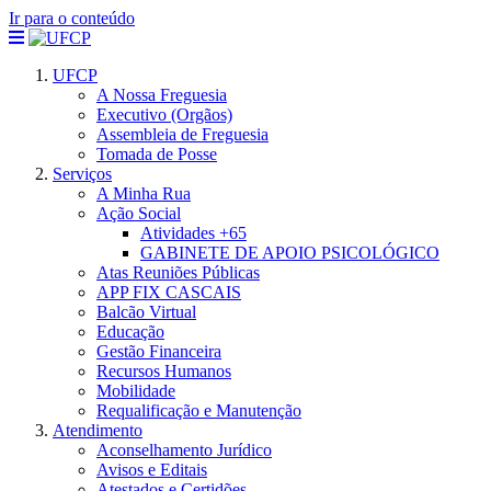
Ir para o conteúdo
UFCP
A Nossa Freguesia
Executivo (Orgãos)
Assembleia de Freguesia
Tomada de Posse
Serviços
A Minha Rua
Ação Social
Atividades +65
GABINETE DE APOIO PSICOLÓGICO
Atas Reuniões Públicas
APP FIX CASCAIS
Balcão Virtual
Educação
Gestão Financeira
Recursos Humanos
Mobilidade
Requalificação e Manutenção
Atendimento
Aconselhamento Jurídico
Avisos e Editais
Atestados e Certidões