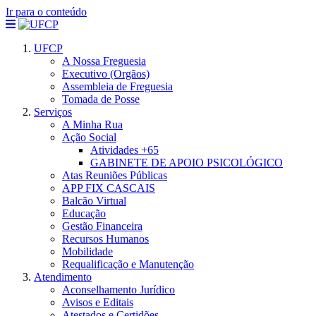
Ir para o conteúdo
UFCP
A Nossa Freguesia
Executivo (Orgãos)
Assembleia de Freguesia
Tomada de Posse
Serviços
A Minha Rua
Ação Social
Atividades +65
GABINETE DE APOIO PSICOLÓGICO
Atas Reuniões Públicas
APP FIX CASCAIS
Balcão Virtual
Educação
Gestão Financeira
Recursos Humanos
Mobilidade
Requalificação e Manutenção
Atendimento
Aconselhamento Jurídico
Avisos e Editais
Atestados e Certidões