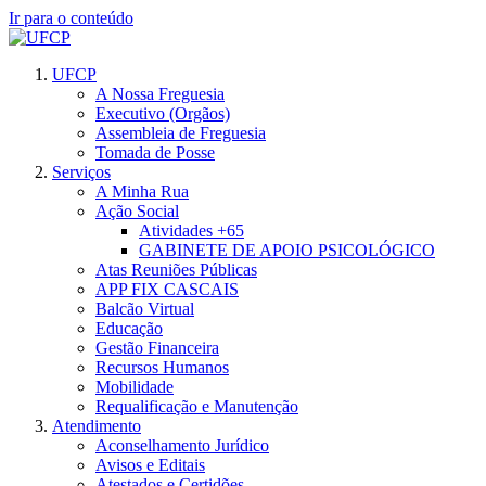
Ir para o conteúdo
UFCP
A Nossa Freguesia
Executivo (Orgãos)
Assembleia de Freguesia
Tomada de Posse
Serviços
A Minha Rua
Ação Social
Atividades +65
GABINETE DE APOIO PSICOLÓGICO
Atas Reuniões Públicas
APP FIX CASCAIS
Balcão Virtual
Educação
Gestão Financeira
Recursos Humanos
Mobilidade
Requalificação e Manutenção
Atendimento
Aconselhamento Jurídico
Avisos e Editais
Atestados e Certidões