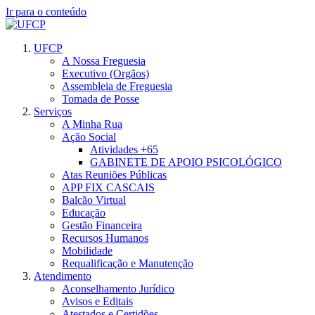
Ir para o conteúdo
UFCP
A Nossa Freguesia
Executivo (Orgãos)
Assembleia de Freguesia
Tomada de Posse
Serviços
A Minha Rua
Ação Social
Atividades +65
GABINETE DE APOIO PSICOLÓGICO
Atas Reuniões Públicas
APP FIX CASCAIS
Balcão Virtual
Educação
Gestão Financeira
Recursos Humanos
Mobilidade
Requalificação e Manutenção
Atendimento
Aconselhamento Jurídico
Avisos e Editais
Atestados e Certidões