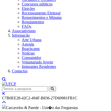
Concursos públicos
Eleições
Recenseamento Eleitoral
Requerimentos e Minutas
Regulamentos
FAQs
Associativismo
Informação
Arte Urbana
Agenda
Beachcams
Notícias
Consumidor
Voluntariado Jovem
Imigrantes Residentes
Contactos
C7B0EE28-42C2-494F-B836-27D60981FB1C