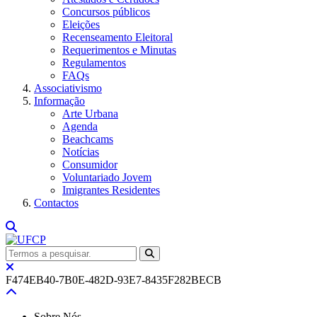
Concursos públicos
Eleições
Recenseamento Eleitoral
Requerimentos e Minutas
Regulamentos
FAQs
Associativismo
Informação
Arte Urbana
Agenda
Beachcams
Notícias
Consumidor
Voluntariado Jovem
Imigrantes Residentes
Contactos
F474EB40-7B0E-482D-93E7-8435F282BECB
Sobre Nós