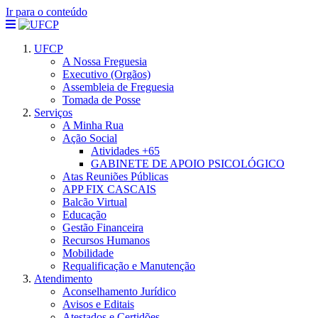
Ir para o conteúdo
UFCP
A Nossa Freguesia
Executivo (Orgãos)
Assembleia de Freguesia
Tomada de Posse
Serviços
A Minha Rua
Ação Social
Atividades +65
GABINETE DE APOIO PSICOLÓGICO
Atas Reuniões Públicas
APP FIX CASCAIS
Balcão Virtual
Educação
Gestão Financeira
Recursos Humanos
Mobilidade
Requalificação e Manutenção
Atendimento
Aconselhamento Jurídico
Avisos e Editais
Atestados e Certidões