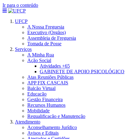
Ir para o conteúdo
UFCP
A Nossa Freguesia
Executivo (Orgãos)
Assembleia de Freguesia
Tomada de Posse
Serviços
A Minha Rua
Ação Social
Atividades +65
GABINETE DE APOIO PSICOLÓGICO
Atas Reuniões Públicas
APP FIX CASCAIS
Balcão Virtual
Educação
Gestão Financeira
Recursos Humanos
Mobilidade
Requalificação e Manutenção
Atendimento
Aconselhamento Jurídico
Avisos e Editais
Atestados e Certidões