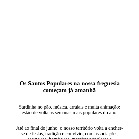
OS SANTOS
POPULARES NA NOSSA
FREGUESIA COMEÇAM
JÁ AMANHÃ
Os Santos Populares na nossa freguesia
começam já amanhã
Sardinha no pão, música, arraiais e muita animação:
estão de volta as semanas mais populares do ano.
Até ao final de junho, o nosso território volta a encher-
se de festas, tradição e convívio, com associações,