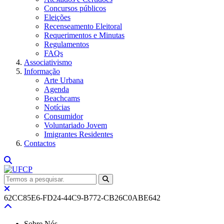
Concursos públicos
Eleições
Recenseamento Eleitoral
Requerimentos e Minutas
Regulamentos
FAQs
Associativismo
Informação
Arte Urbana
Agenda
Beachcams
Notícias
Consumidor
Voluntariado Jovem
Imigrantes Residentes
Contactos
62CC85E6-FD24-44C9-B772-CB26C0ABE642
Sobre Nós