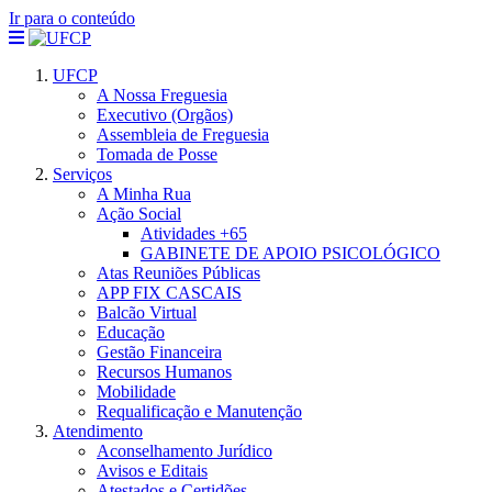
Ir para o conteúdo
UFCP
A Nossa Freguesia
Executivo (Orgãos)
Assembleia de Freguesia
Tomada de Posse
Serviços
A Minha Rua
Ação Social
Atividades +65
GABINETE DE APOIO PSICOLÓGICO
Atas Reuniões Públicas
APP FIX CASCAIS
Balcão Virtual
Educação
Gestão Financeira
Recursos Humanos
Mobilidade
Requalificação e Manutenção
Atendimento
Aconselhamento Jurídico
Avisos e Editais
Atestados e Certidões