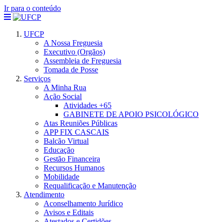
Ir para o conteúdo
UFCP
A Nossa Freguesia
Executivo (Orgãos)
Assembleia de Freguesia
Tomada de Posse
Serviços
A Minha Rua
Ação Social
Atividades +65
GABINETE DE APOIO PSICOLÓGICO
Atas Reuniões Públicas
APP FIX CASCAIS
Balcão Virtual
Educação
Gestão Financeira
Recursos Humanos
Mobilidade
Requalificação e Manutenção
Atendimento
Aconselhamento Jurídico
Avisos e Editais
Atestados e Certidões