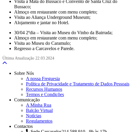
Visita à Mata do Bussaco e Convento de Santa Cruz do
Bussaco;
Almoço em restaurante com menu completo;
Visita ao Aliança Underground Museum;
Alojamento e jantar no Hotel.
30/04 2ºdia – Visita ao Museu do Vinho da Bairrada;
Almoço em restaurante com menu completo;
Visita ao Museu do Caramulo;
Regresso a Carcavelos e Parede.
Última Atualização
22.03.2024
Sobre Nós
A nossa Freguesia
Política de Privacidade e Tratamento de Dados Pessoais
Recursos Humanos
Termos e Condições
Comunicação
A Minha Rua
Balcão Virtual
Notícias
Regulamentos
Contactos
Sede Carcavelos
214 588 910 - 9h às 17h