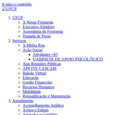
Ir para o conteúdo
UFCP
A Nossa Freguesia
Executivo (Orgãos)
Assembleia de Freguesia
Tomada de Posse
Serviços
A Minha Rua
Ação Social
Atividades +65
GABINETE DE APOIO PSICOLÓGICO
Atas Reuniões Públicas
APP FIX CASCAIS
Balcão Virtual
Educação
Gestão Financeira
Recursos Humanos
Mobilidade
Requalificação e Manutenção
Atendimento
Aconselhamento Jurídico
Avisos e Editais
Atestados e Certidões