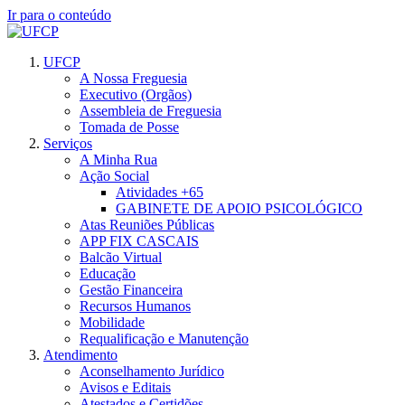
Ir para o conteúdo
UFCP
A Nossa Freguesia
Executivo (Orgãos)
Assembleia de Freguesia
Tomada de Posse
Serviços
A Minha Rua
Ação Social
Atividades +65
GABINETE DE APOIO PSICOLÓGICO
Atas Reuniões Públicas
APP FIX CASCAIS
Balcão Virtual
Educação
Gestão Financeira
Recursos Humanos
Mobilidade
Requalificação e Manutenção
Atendimento
Aconselhamento Jurídico
Avisos e Editais
Atestados e Certidões