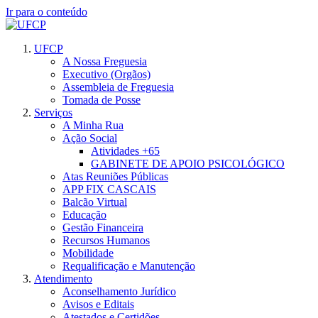
Ir para o conteúdo
UFCP
A Nossa Freguesia
Executivo (Orgãos)
Assembleia de Freguesia
Tomada de Posse
Serviços
A Minha Rua
Ação Social
Atividades +65
GABINETE DE APOIO PSICOLÓGICO
Atas Reuniões Públicas
APP FIX CASCAIS
Balcão Virtual
Educação
Gestão Financeira
Recursos Humanos
Mobilidade
Requalificação e Manutenção
Atendimento
Aconselhamento Jurídico
Avisos e Editais
Atestados e Certidões