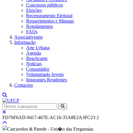
Concursos públicos
Eleições
Recenseamento Eleitoral
Requerimentos e Minutas
Regulamentos
FAQs
Associativismo
Informação
Arte Urbana
Agenda
Beachcams
Notícias
Consumidor
Voluntariado Jovem
Imigrantes Residentes
Contactos
FD70F6AD-9417-467E-AC16-35A8E2A3FC23 2