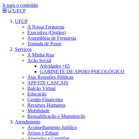
Ir para o conteúdo
UFCP
A Nossa Freguesia
Executivo (Orgãos)
Assembleia de Freguesia
Tomada de Posse
Serviços
A Minha Rua
Ação Social
Atividades +65
GABINETE DE APOIO PSICOLÓGICO
Atas Reuniões Públicas
APP FIX CASCAIS
Balcão Virtual
Educação
Gestão Financeira
Recursos Humanos
Mobilidade
Requalificação e Manutenção
Atendimento
Aconselhamento Jurídico
Avisos e Editais
Atestados e Certidões