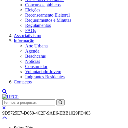
Concursos públicos
Eleições
Recenseamento Eleitoral
Requerimentos e Minutas
Regulamentos
FAQs
Associativismo
Informação
Arte Urbana
Agenda
Beachcams
Notícias
Consumidor
Voluntariado Jovem
Imigrantes Residentes
Contactos
9D5725E7-D050-4C2F-9AE6-EBB1029FD403
Sobre Nós